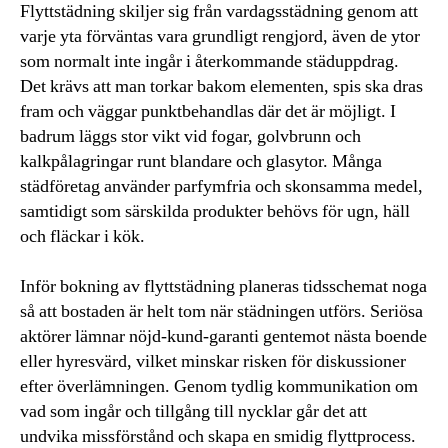
Flyttstädning skiljer sig från vardagsstädning genom att
varje yta förväntas vara grundligt rengjord, även de ytor
som normalt inte ingår i återkommande städuppdrag.
Det krävs att man torkar bakom elementen, spis ska dras
fram och väggar punktbehandlas där det är möjligt. I
badrum läggs stor vikt vid fogar, golvbrunn och
kalkpålagringar runt blandare och glasytor. Många
städföretag använder parfymfria och skonsamma medel,
samtidigt som särskilda produkter behövs för ugn, häll
och fläckar i kök.
Inför bokning av flyttstädning planeras tidsschemat noga
så att bostaden är helt tom när städningen utförs. Seriösa
aktörer lämnar nöjd-kund-garanti gentemot nästa boende
eller hyresvärd, vilket minskar risken för diskussioner
efter överlämningen. Genom tydlig kommunikation om
vad som ingår och tillgång till nycklar går det att
undvika missförstånd och skapa en smidig flyttprocess.