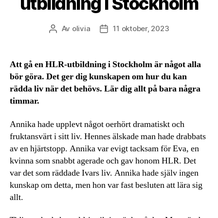
utbildning i Stockholm
Av
olivia
11 oktober, 2023
Inläggsförfattare
Inläggsdatum
Att gå en HLR-utbildning i Stockholm är något alla
bör göra. Det ger dig kunskapen om hur du kan
rädda liv när det behövs. Lär dig allt på bara några
timmar.
Annika hade upplevt något oerhört dramatiskt och
fruktansvärt i sitt liv. Hennes älskade man hade drabbats
av en hjärtstopp. Annika var evigt tacksam för Eva, en
kvinna som snabbt agerade och gav honom HLR. Det
var det som räddade Ivars liv. Annika hade själv ingen
kunskap om detta, men hon var fast besluten att lära sig
allt.