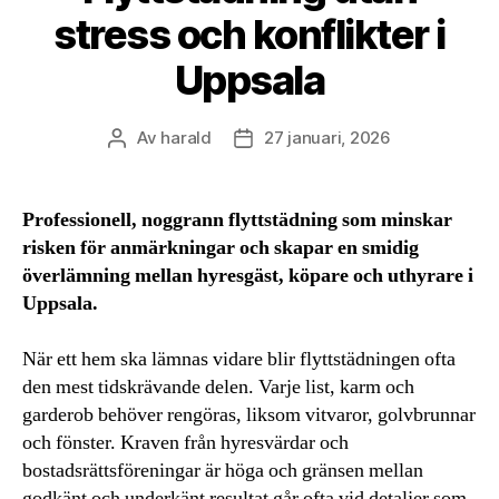
stress och konflikter i
Uppsala
Av
harald
27 januari, 2026
Inläggsförfattare
Inläggsdatum
Professionell, noggrann flyttstädning som minskar
risken för anmärkningar och skapar en smidig
överlämning mellan hyresgäst, köpare och uthyrare i
Uppsala.
När ett hem ska lämnas vidare blir flyttstädningen ofta
den mest tidskrävande delen. Varje list, karm och
garderob behöver rengöras, liksom vitvaror, golvbrunnar
och fönster. Kraven från hyresvärdar och
bostadsrättsföreningar är höga och gränsen mellan
godkänt och underkänt resultat går ofta vid detaljer som