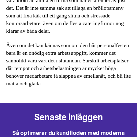
vara klokt att anlita en firma som har erfarenhet av just
det. Det är inte samma sak att tillaga en bröllopsmeny
som att fixa käk till ett gäng slitna och stressade
kontorsarbetare, även om de flesta cateringfirmor nog
klarar av båda delar.
Även om det kan kännas som om den här personalfesten
bara är en onödig extra arbetsuppgift, kommer det
sannolikt vara värt det i slutändan. Särskilt arbetsplatser
där tempot och arbetsbelastningen är mycket höga
behöver medarbetare få slappna av emellanåt, och bli lite
mätta och glada.
Senaste inläggen
Så optimerar du kundflöden med moderna