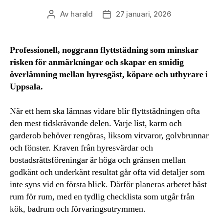
Av
harald
27 januari, 2026
Inläggsförfattare
Inläggsdatum
Professionell, noggrann flyttstädning som minskar
risken för anmärkningar och skapar en smidig
överlämning mellan hyresgäst, köpare och uthyrare i
Uppsala.
När ett hem ska lämnas vidare blir flyttstädningen ofta
den mest tidskrävande delen. Varje list, karm och
garderob behöver rengöras, liksom vitvaror, golvbrunnar
och fönster. Kraven från hyresvärdar och
bostadsrättsföreningar är höga och gränsen mellan
godkänt och underkänt resultat går ofta vid detaljer som
inte syns vid en första blick. Därför planeras arbetet bäst
rum för rum, med en tydlig checklista som utgår från
kök, badrum och förvaringsutrymmen.