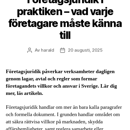
praktiken – vad varje
företagare måste känna
till
Av
harald
20 augusti, 2025
Inläggsförfattare
Inläggsdatum
Företagsjuridik påverkar verksamheter dagligen
genom lagar, avtal och regler som formar
företagandets villkor och ansvar i Sverige. Lär dig
mer, läs artikeln.
Företagsjuridik handlar om mer än bara kalla paragrafer
och formella dokument. I grunden handlar området om
att säkra rättvisa villkor på marknaden, skydda
affärshemligheter, samt reglera samarbete eller