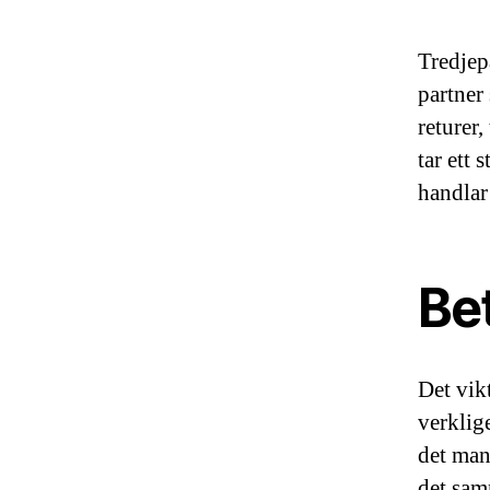
Tredjep
partner
returer
tar ett 
handlar
Bet
Det vik
verklige
det man
det sam