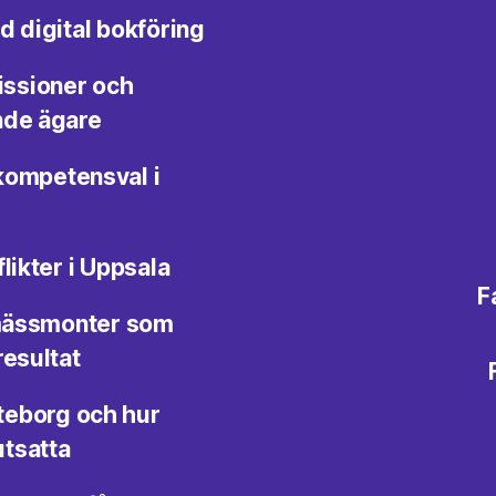
d digital bokföring
issioner och
ande ägare
kompetensval i
likter i Uppsala
F
n mässmonter som
resultat
öteborg och hur
utsatta