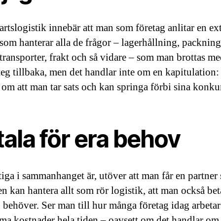
artslogistik innebär att man som företag anlitar en ex
 som hanterar alla de frågor – lagerhållning, packning,
, transporter, frakt och så vidare – som man brottas m
steg tillbaka, men det handlar inte om en kapitulation:
 om att man tar sats och kan springa förbi sina konkur
ala för era behov
tiga i sammanhanget är, utöver att man får en partner
n kan hantera allt som rör logistik, att man också bet
 behöver. Ser man till hur många företag idag arbetar 
ma kostnader hela tiden – oavsett om det handlar om