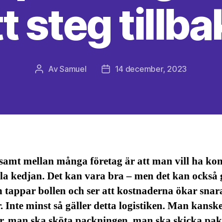
t steg tillb
Av
Samuel
14 december, 2023
Inläggsförfattare
Inläggsdatum
amt mellan många företag är att man vill ha kon
la kedjan. Det kan vara bra – men det kan också
 tappar bollen och ser att kostnaderna ökar snar
. Inte minst så gäller detta logistiken. Man kansk
er, man ska sköta packningen, man ska skicka pak