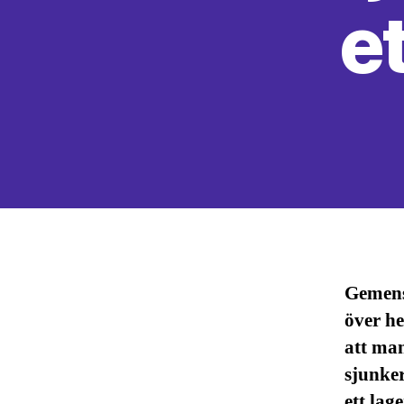
et
Gemens
över he
att man
sjunker
ett lag