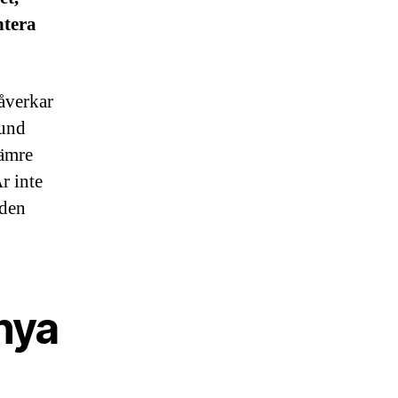
ntera
påverkar
kund
sämre
r inte
 den
 nya