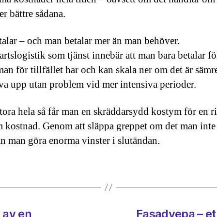
ler bättre sådana.
alar – och man betalar mer än man behöver.
artslogistik som tjänst innebär att man bara betalar fö
an för tillfället har och kan skala ner om det är sämre
va upp utan problem vid mer intensiva perioder.
stora hela så får man en skräddarsydd kostym för en r
 kostnad. Genom att släppa greppet om det man inte 
an man göra enorma vinster i slutändan.
p av en
Fasadvepa – ett