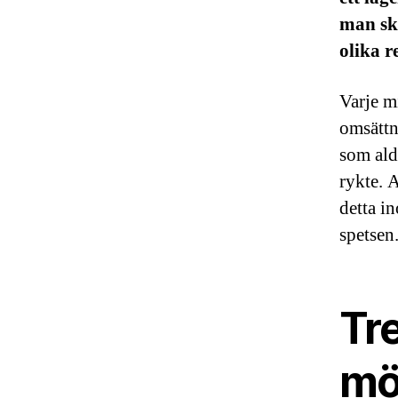
man sk
olika r
Varje mi
omsättn
som ald
rykte. 
detta i
spetsen
Tre
mö