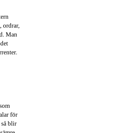
tern
 ordrar,
ed. Man
 det
renter.
 som
alar för
så blir
 sämre