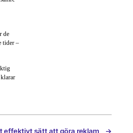
r de
 tider –
iktig
klarar
 effektivt sätt att göra reklam
→