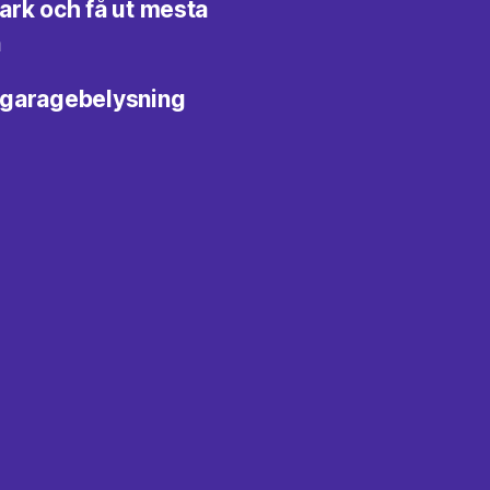
ark och få ut mesta
n
a garagebelysning