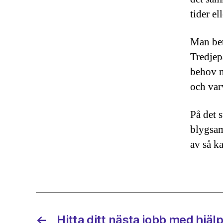
tider el
Man bet
Tredjep
behov m
och var
På det 
blygsam
av så k
←
Hitta ditt nästa jobb med hjäl