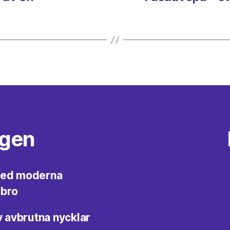
ggen
med moderna
ebro
v avbrutna nycklar