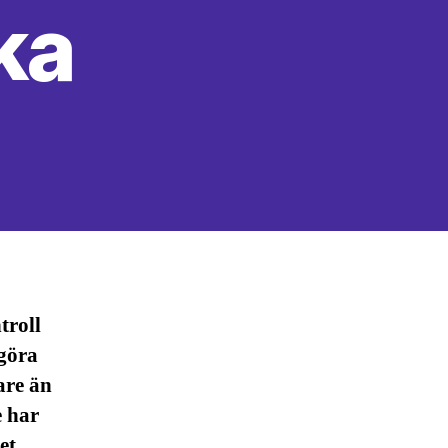
aka
troll
 göra
are än
e har
et,