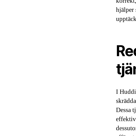
korrekt
hjälper
upptäcka
Re
tj
I Huddi
skrädda
Dessa tj
effekti
dessuto