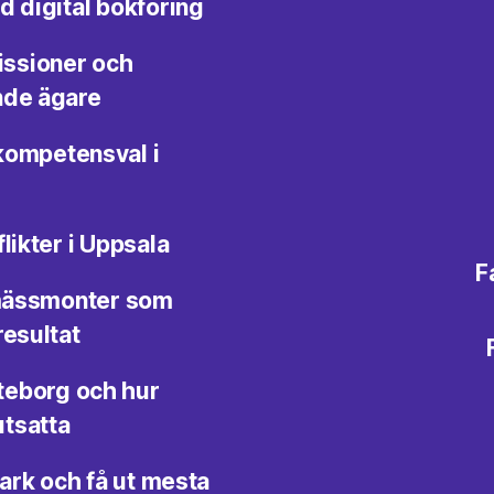
d digital bokföring
issioner och
ande ägare
kompetensval i
likter i Uppsala
F
n mässmonter som
resultat
öteborg och hur
utsatta
ark och få ut mesta