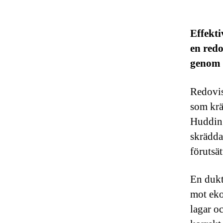
Effekti
en red
genom 
Redovisn
som krä
Hudding
skrädda
förutsät
En dukti
mot eko
lagar oc