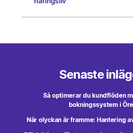
näringsliv
Senaste inlä
Så optimerar du kundflöden 
bokningssystem i Ör
När olyckan är framme: Hantering a