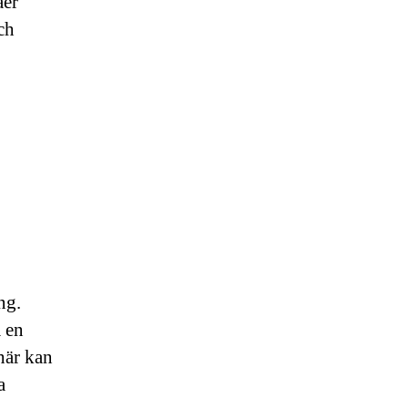
åer
ch
ng.
a en
här kan
a