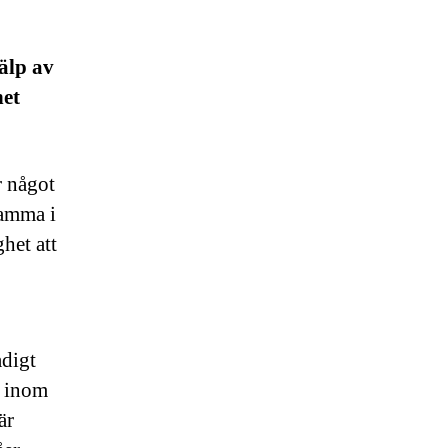
älp av
het
r något
samma i
het att
adigt
s inom
är