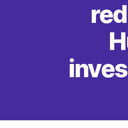
red
H
inves