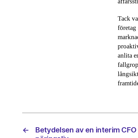
affärsst
Tack va
företag 
marknad
proakti
anlita 
fallgro
långsikt
framtid
←
Betydelsen av en interim CFO 