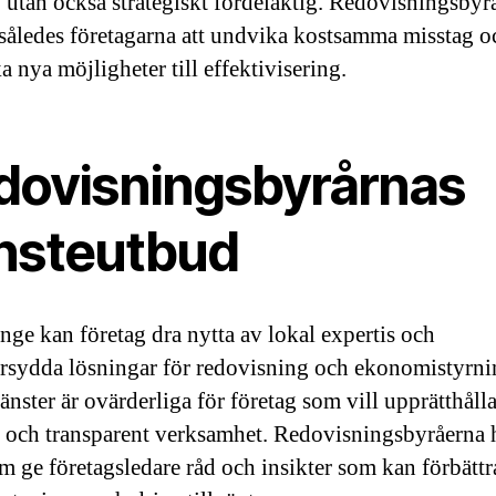
, utan också strategiskt fördelaktig. Redovisningsbyr
 således företagarna att undvika kostsamma misstag o
 nya möjligheter till effektivisering.
dovisningsbyrårnas
änsteutbud
nge kan företag dra nytta av lokal expertis och
rsydda lösningar för redovisning och ekonomistyrni
änster är ovärderliga för företag som vill upprätthåll
v och transparent verksamhet. Redovisningsbyråerna 
m ge företagsledare råd och insikter som kan förbättr