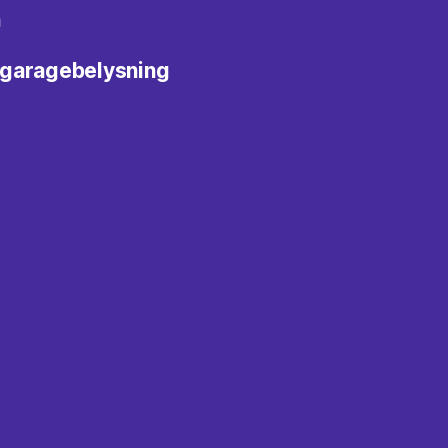
n
a garagebelysning