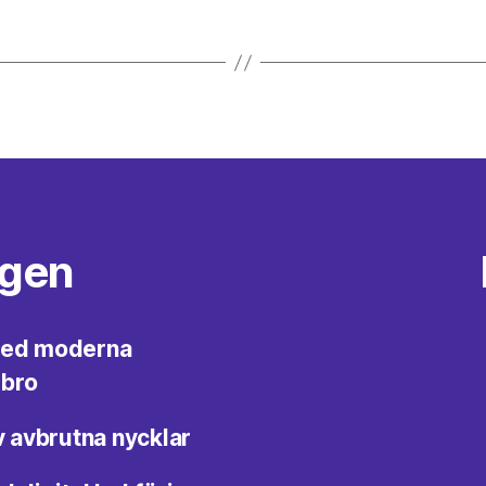
ggen
med moderna
ebro
v avbrutna nycklar