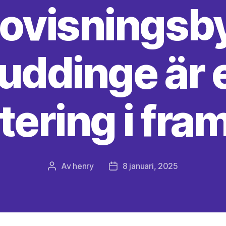
ovisningsby
uddinge är 
tering i fra
Av
henry
8 januari, 2025
Inläggsförfattare
Inläggsdatum