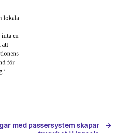
n lokala
 inta en
 att
tionens
nd för
g i
ngar med passersystem skapar
→