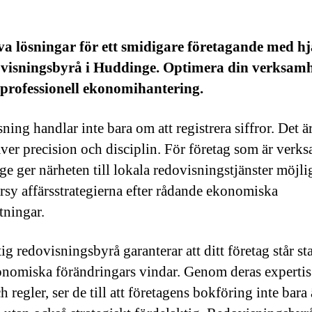
va lösningar för ett smidigare företagande med hj
ovisningsbyrå i Huddinge. Optimera din verksam
professionell ekonomihantering.
ing handlar inte bara om att registrera siffror. Det ä
ver precision och disciplin. För företag som är verk
e ger närheten till lokala redovisningstjänster möjlig
rsy affärsstrategierna efter rådande ekonomiska
tningar.
g redovisningsbyrå garanterar att ditt företag står st
nomiska förändringars vindar. Genom deras experti
h regler, ser de till att företagens bokföring inte bara 