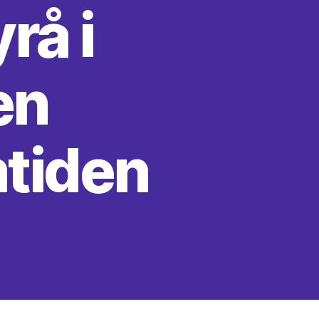
rå i
en
mtiden